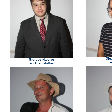
Olg
Giorgos Ntouros
e
en Triantafyllos