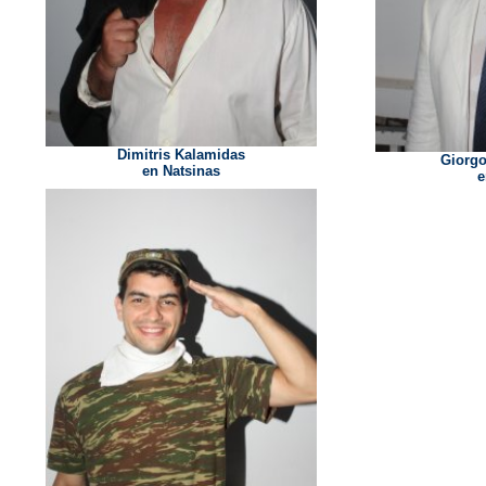
Dimitris Kalamidas
Giorg
en Natsinas
e