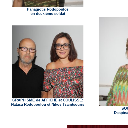
Panagiotis Rodopoulos
en deuxième soldat
GRAPHISME de AFFICHE et COULISSE:
Natasa Rodopoulou et Nikos Tsamtsouris
SO
Despin