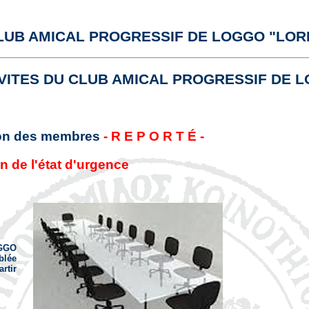
 CLUB AMICAL PROGRESSIF DE LOGGO "LO
VITES DU CLUB AMICAL PROGRESSIF DE 
ion des membres
- R E P O R T É -
n de l'état d'urgence
OGGO
blée
artir